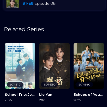
S1-E8
Episode 08
Related Series
S01-E10
S01-E50
S01-E40
School Trip: Joined A Group I’m Not Close To
Lie Yan
Echoes of Your Name
2025
2025
2025
View Details
View Details
View Details