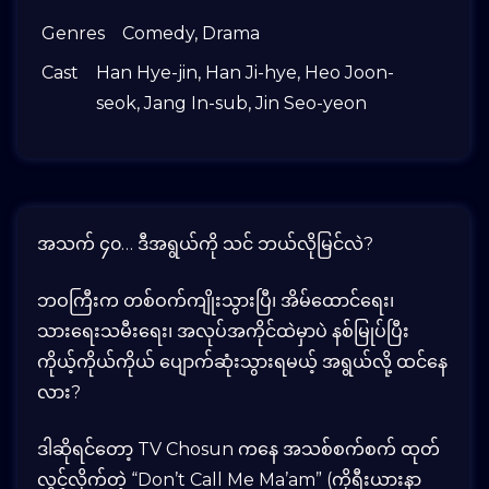
Genres
Comedy
,
Drama
Cast
Han Hye-jin
,
Han Ji-hye
,
Heo Joon-
seok
,
Jang In-sub
,
Jin Seo-yeon
အသက် ၄၀… ဒီအရွယ်ကို သင် ဘယ်လိုမြင်လဲ?
ဘဝကြီးက တစ်ဝက်ကျိုးသွားပြီ၊ အိမ်ထောင်ရေး၊
သားရေးသမီးရေး၊ အလုပ်အကိုင်ထဲမှာပဲ နစ်မြုပ်ပြီး
ကိုယ့်ကိုယ်ကိုယ် ပျောက်ဆုံးသွားရမယ့် အရွယ်လို့ ထင်နေ
လား?
ဒါဆိုရင်တော့ TV Chosun ကနေ အသစ်စက်စက် ထုတ်
လွှင့်လိုက်တဲ့ “Don’t Call Me Ma’am” (ကိုရီးယားနာ