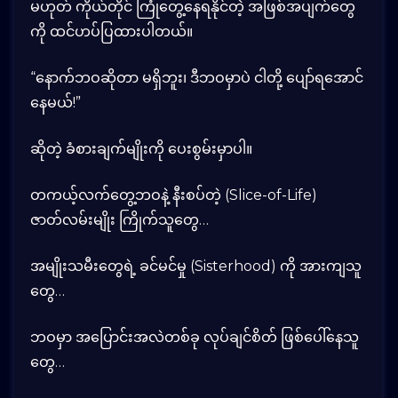
မဟုတ် ကိုယ်တိုင် ကြုံတွေ့နေရနိုင်တဲ့ အဖြစ်အပျက်တွေ
ကို ထင်ဟပ်ပြထားပါတယ်။
“နောက်ဘဝဆိုတာ မရှိဘူး၊ ဒီဘဝမှာပဲ ငါတို့ ပျော်ရအောင်
နေမယ်!”
ဆိုတဲ့ ခံစားချက်မျိုးကို ပေးစွမ်းမှာပါ။
တကယ့်လက်တွေ့ဘဝနဲ့ နီးစပ်တဲ့ (Slice-of-Life)
ဇာတ်လမ်းမျိုး ကြိုက်သူတွေ…
အမျိုးသမီးတွေရဲ့ ခင်မင်မှု (Sisterhood) ကို အားကျသူ
တွေ…
ဘဝမှာ အပြောင်းအလဲတစ်ခု လုပ်ချင်စိတ် ဖြစ်ပေါ်နေသူ
တွေ…