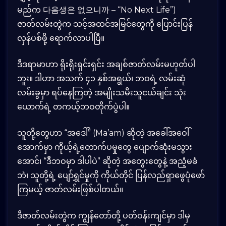
မည်က 다음생은 없으니까 – “No Next Life”)
ဇာတ်လမ်းတွဲက သင့်အထင်အမြင်တွေကို ပြောင်းပြန်
လှန်ပစ်ဖို့ ရောက်လာပါပြီ။
ဒီဒရာမာဟာ ရိုးရိုးရှင်းရှင်း အချစ်ဇာတ်လမ်းမဟုတ်ပါ
ဘူး။ ဒါဟာ အသက် ၄၁ နှစ်အရွယ်၊ ဘဝရဲ့ လမ်းဆုံ
လမ်းခွမှာ ရပ်နေကြတဲ့ အမျိုးသမီးသူငယ်ချင်း သုံး
ယောက်ရဲ့ တကယ့်ဘဝတိုက်ပွဲပါ။
သူတို့တွေဟာ “အဒေါ်” (Ma’am) ဆိုတဲ့ အခေါ်အဝေါ်
အောက်မှာ ကိုယ့်ရဲ့တောက်ပမှုတွေ ပျောက်ဆုံးမသွား
အောင်၊ “ဒီဘဝမှာ ဒါပါပဲ” ဆိုတဲ့ အတွေးတွေနဲ့ အညံ့မခံ
ဘဲ၊ သူတို့ရဲ့ ပျော်ရွှင်မှုကို ကိုယ်တိုင် ပြန်လည်ရှာဖွေပုံဖော်
ကြမယ့် ဇာတ်လမ်းဖြစ်ပါတယ်။
ဒီဇာတ်လမ်းတွဲက ကျွန်တော်တို့ ပတ်ဝန်းကျင်မှာ ဒါမှ