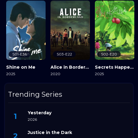
S01-E36
S03-E22
S02-E20
Shine on Me
Alice in Borderland
Secrets Happened on the Litchi Island
2025
2020
2025
View Details
View Details
View Details
Trending Series
Yesterday
2026
Justice in the Dark