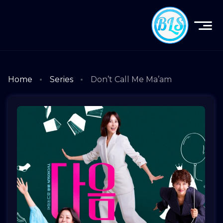
Home
Series
Don’t Call Me Ma’am