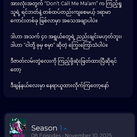
အားလုံးအတွက် “Don’t Call Me Ma’am” က ကြည့်ရှု
သူရဲ့ ရင်ဘတ်နဲ့ တစ်ထပ်တည်းကျစေမယ့် ဒရာမာ
ကောင်းတစ်ခု ဖြစ်လာမှာ အသေအချာပါပဲ။
ဒါဟာ အသက် ၄၀ အရွယ်တွေရဲ့ ညည်းချင်းမဟုတ်ဘူး၊
ဒါဟာ “ငါတို့ ခုမှ စမှာ” ဆိုတဲ့ ကြွေးကြော်သံပါပဲ။
ဒီဇာတ်လမ်းတွဲလေးကို ကြည့်ဖို့ဆုံးဖြတ်ထားပြီဆိုရင်
တော့
ဒီချန်နယ်လေးမှာ
နေရာယူထားလိုက်ကြတော့နော်
Season
1
08 Episodes - November 10, 2025