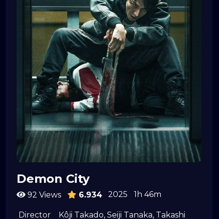
Demon City
2025
1h 46m
92 Views
6.934
Director
Kôji Takado
,
Seiji Tanaka
,
Takashi