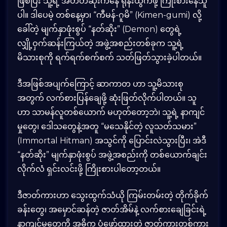
ဖြစ်ပြီး သူ့ရဲ့ အတိတ်ဆိုးကနေ ရုန်းထွက်ဖို့ ကြိုးစားနေသူ
ပါ။ ဒါပေမဲ့ တစ်နေ့မှာ၊ “ကီမန်-ဂူမိ” (Kimen-gumi) လို့
ခေါ်တဲ့ မျက်နှာဖုံးစွပ် “နတ်ဆိုး” (Demon) တွေရဲ့
လျှို့ဝှက်ဆန်းကြယ်တဲ့ အဖွဲ့အစည်းတစ်ခုက သူ့ရဲ့
မိသားစုကို ရက်ရက်စက်စက် သတ်ဖြတ်သွားခဲ့ပါတယ်။
ဒီအဖြစ်အပျက်ကြောင့် ဆာကာတ ဟာ သူ့မိသားစု
အတွက် လက်စားပြန်ချေဖို့ ဆုံးဖြတ်လိုက်ပါတယ်။ သူ
ဟာ သာမန်လူတစ်ယောက် မဟုတ်တော့ဘဲ၊ သူ့ရဲ့ နာကျင်
မှုတွေ၊ ဒေါသတွေနဲ့အတူ “မသေနိုင်တဲ့ လူသတ်သမား”
(Immortal Hitman) အသွင်ကို ပြောင်းလဲသွားပြီး၊ အဲဒီ
“နတ်ဆိုး” မျက်နှာဖုံးစွပ် အဖွဲ့အစည်းကို တစ်ယောက်ချင်း
လိုက်လံ ရှင်းလင်းဖို့ ကြိုးစားပါတော့တယ်။
ဒီဇာတ်ကားဟာ သွေးထွက်သံယို ကြမ်းတမ်းတဲ့ တိုက်ခိုက်
ခန်းတွေ၊ အမှောင်ဆန်တဲ့ ဇာတ်အိမ်နဲ့ လက်စားချေခြင်းရဲ့
နာကျင်မှုတွေကို အဓိက ပုံဖော်ထားတဲ့ ဇာတ်ကားတစ်ကား