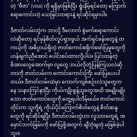
တဲ့ “ဗီဇာ” (visa) ကို ရရှိမှာဖြစ်ပြီး ရှုံးနိမ့်ရင်တော့ ကြောက်
စရာကောင်းတဲ့ သေခြင်းတရားနဲ့ ရင်ဆိုင်ရမှာပါ။
ဒီဇာတ်လမ်းတွဲက ဘာလို့ ဒီလောက် စွဲမက်စရာကောင်း
လဲဆိုတော့ ရင်ခုန်စိတ်လှုပ်ရှားဖွယ် အက်ရှင်ခန်းတွေနဲ့ တ
ကယ့်ကို အဓိပ္ပာယ်ရှိတဲ့ ဇာတ်ကောင်စရိုက်ဖော်ပြမှုတွေကို
ဟန်ချက်ညီအောင် ပေါင်းစပ်ထားလို့ပါပဲ။ ပြင်းထန်တဲ့
ဖိအားတွေအောက်မှာ လူတွေ ဘယ်လိုတုံ့ပြန်ကြသလဲဆို
တာကို ဇာတ်လမ်းက ကောင်းကောင်းကြီး ဖော်ပြပေးပါ
တယ်။ ဒီဇာတ်လမ်းထဲမှာ ကောက်ကျစ်စဉ်းလဲသူတွေက
နေ သနားကြင်နာပြီး ကိုယ်ကျိုးစွန့်သူတွေအထိ အမျိုးမျိုး
သော ဇာတ်ကောင်တွေကို တွေ့ရပါလိမ့်မယ်။ ဇာတ်ကောင်
တိုင်းက သူတို့ရဲ့ ကိုယ်ပိုင်ကြောက်စိတ်တွေနဲ့ စိတ်ဆန္ဒ
တွေကို ရင်ဆိုင်ရပြီး ဒီဇာတ်လမ်းတွဲဟာ လူသားတွေရဲ့ အ
မှောင်ဘက်ခြမ်းကို ဖော်ပြဖို့အတွက် ချီတုံချတုံ မဖြစ်ခဲ့ပါ
ဘူး။