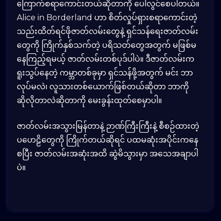
ကြောက်စရာကောင်းတယ်ဆိုတာကို ပေါ်လွင်စေပါတယ်။
Alice in Borderland ဟာ စိတ်လှုပ်ရှားစရာကောင်းတဲ့
သည်းထိတ်ရင်ဖိုဇာတ်လမ်းတွေနဲ့ ရှင်သန်ရေးဇာတ်လမ်း
တွေကို ကြိုက်နှစ်သက်တဲ့ ပရိသတ်တွေအတွက် မဖြစ်မ
နေကြည့်ရမယ့် ဇာတ်လမ်းတစ်ပုဒ်ပါပဲ။ ဒီဇာတ်လမ်းက
ရူးသွပ်နေတဲ့ ကမ္ဘာတစ်ခုမှာ ရှင်သန်ဖို့အတွက် မင်း ဘာ
လုပ်မလဲ၊ လူသားတစ်ယောက်ဖြစ်တယ်ဆိုတာ ဘာကို
ဆိုလိုတာလဲဆိုတာကို မေးခွန်းထုတ်စေမှာပါ။
ဇာတ်လမ်းအသွားမြန်တာနဲ့ ဉာဏ်ကြီးကြီးနဲ့ စီစဉ်ထားတဲ့
ပဟေဠိတွေကို ကြိုက်တယ်ဆိုရင် ပထမဆုံးအပိုင်းကနေ
စပြီး ဇာတ်လမ်းအဆုံးအထိ ဆွဲမိသွားမှာ အသေအချာပါ
ပဲ။