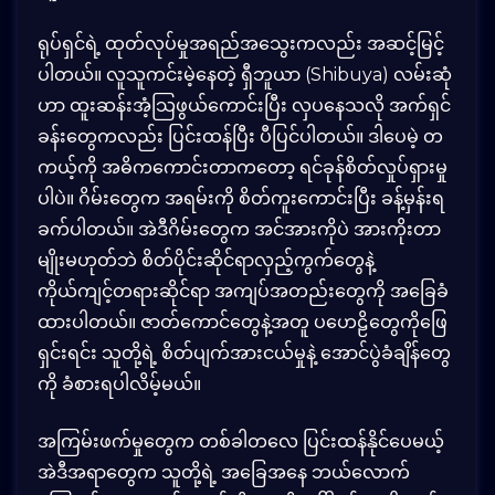
ရုပ်ရှင်ရဲ့ ထုတ်လုပ်မှုအရည်အသွေးကလည်း အဆင့်မြင့်
ပါတယ်။ လူသူကင်းမဲ့နေတဲ့ ရှီဘူယာ (Shibuya) လမ်းဆုံ
ဟာ ထူးဆန်းအံ့သြဖွယ်ကောင်းပြီး လှပနေသလို အက်ရှင်
ခန်းတွေကလည်း ပြင်းထန်ပြီး ပီပြင်ပါတယ်။ ဒါပေမဲ့ တ
ကယ့်ကို အဓိကကောင်းတာကတော့ ရင်ခုန်စိတ်လှုပ်ရှားမှု
ပါပဲ။ ဂိမ်းတွေက အရမ်းကို စိတ်ကူးကောင်းပြီး ခန့်မှန်းရ
ခက်ပါတယ်။ အဲဒီဂိမ်းတွေက အင်အားကိုပဲ အားကိုးတာ
မျိုးမဟုတ်ဘဲ စိတ်ပိုင်းဆိုင်ရာလှည့်ကွက်တွေနဲ့
ကိုယ်ကျင့်တရားဆိုင်ရာ အကျပ်အတည်းတွေကို အခြေခံ
ထားပါတယ်။ ဇာတ်ကောင်တွေနဲ့အတူ ပဟေဠိတွေကိုဖြေ
ရှင်းရင်း သူတို့ရဲ့ စိတ်ပျက်အားငယ်မှုနဲ့ အောင်ပွဲခံချိန်တွေ
ကို ခံစားရပါလိမ့်မယ်။
အကြမ်းဖက်မှုတွေက တစ်ခါတလေ ပြင်းထန်နိုင်ပေမယ့်
အဲဒီအရာတွေက သူတို့ရဲ့ အခြေအနေ ဘယ်လောက်