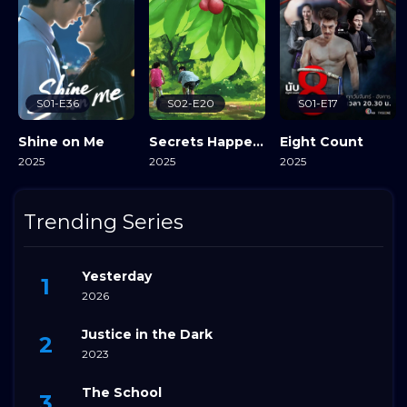
S01-E36
S02-E20
S01-E17
Shine on Me
Secrets Happened on the Litchi Island
Eight Count
2025
2025
2025
View Details
View Details
View Details
Trending Series
Yesterday
2026
Justice in the Dark
2023
The School