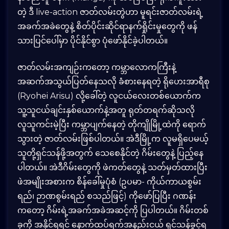
တဲ့ ဒီ live-action ဇာတ်လမ်းတွဲဟာ မူရင်းဇာတ်လမ်းရဲ့
အခက်အခဲတွေနဲ့ စိတ်ပိုင်းဆိုင်ရာနက်ရှိုင်းမှုတွေကို ဖန်
သားပြင်ပေါ်မှာ ပိုင်နိုင်စွာ ပုံဖော်နိုင်ခဲ့ပါတယ်။
ဇာတ်လမ်းအကျဉ်းကတော့ ကမ္ဘာလောကကြီးနဲ့
အဆက်အသွယ်ပြတ်နေသလို ခံစားနေရတဲ့ ရိုဟေးအာရီစု
(Ryohei Arisu) လို့ခေါ်တဲ့ လူငယ်လေးတစ်ယောက်က
သူ့သူငယ်ချင်းနှစ်ယောက်နဲ့အတူ ရုတ်တရက်ဆိုသလို
လူသူကင်းမဲ့ပြီး ကမ္ဘာပျက်နေတဲ့ တိုကျိုမြို့ထဲကို ရောက်
သွားတဲ့ ဇာတ်လမ်းဖြစ်ပါတယ်။ အဲဒီမြို့က လူမရှိပေမယ့်
သူတို့ရှင်သန်ဖို့အတွက် သေစေနိုင်တဲ့ ဂိမ်းတွေနဲ့ ပြည့်နေ
ပါတယ်။ အဲဒီဂိမ်းတွေကို ဖဲကတ်တွေနဲ့ သတ်မှတ်ထားပြီး
ဖဲအမျိုးအစားက စိန်ခေါ်မှုပုံစံ (ဥပမာ- ကိုယ်ကာယစွမ်း
ရည်၊ ဉာဏစွမ်းရည် စသည်ဖြင့်) ကိုဖော်ပြပြီး ဂဏန်း
ကတော့ ဂိမ်းရဲ့အခက်အခဲအဆင့်ကို ပြပါတယ်။ ဂိမ်းတစ်
ခုကို အနိုင်ရရင် နောက်ထပ်ရက်အနည်းငယ် ရှင်သန်ခွင့်ရ