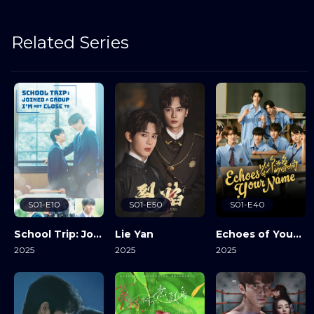
Related Series
S01-E10
S01-E50
S01-E40
School Trip: Joined A Group I’m Not Close To
Lie Yan
Echoes of Your Name
2025
2025
2025
View Details
View Details
View Details