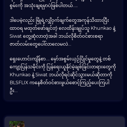
စွမ်းကို အသုံးချရမှာပဲဖြစ်ပါတယ်…..
ဒါပေမဲ့လည်း မြိုရဲ့လျှိဝှက်ချက်တွေအကုန်သိထားပြီး
ထာဝရ မထုတ်ဖော်ချင်တဲ့ လေထိန်းချုပ်သူ Khunkao နဲ့
Siwat တွေ့ဆုံလာတဲ့အခါ ဘယ်လိုစိတ်ဝင်စားစရာ
ဇာတ်လမ်းတွေပေါ်လာလေမလဲ…
ရှေးဟောင်းကျိန်စာ…. မှော်အစွမ်းယှဉ်ပြိုင်မှုတွေနဲ့ တစ်
ကျော့ပြန်သမိုင်းကို ပြန်ရေးယူနိုင်မဲ့ချစ်ခြင်းတရားတွေကို
Khunkao နဲ့ Siwat ဘယ်လိုရင်ဆိုင်သွားမယ်ဆိုတာကို
BLSFLIX ကနေစိတ်ဝင်စားဖွယ်စောင့်ကြည့်ပေးကြပါ
ဦး…