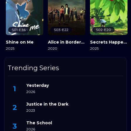
S01-E36
S03-E22
S02-E20
Shine on Me
Alice in Borderland
Secrets Happened on the Litchi Island
2025
2020
2025
View Details
View Details
View Details
Trending Series
Yesterday
2026
Justice in the Dark
2023
The School
2026