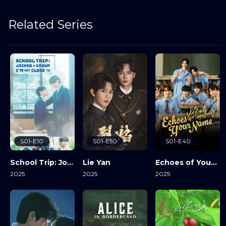
Related Series
S01-E10
S01-E50
S01-E40
School Trip: Joined A Group I’m Not Close To
Lie Yan
Echoes of Your Name
2025
2025
2025
View Details
View Details
View Details