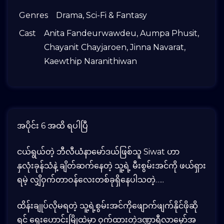
Genres
Drama
,
Sci-Fi & Fantasy
Cast
Anita Fandeurwawdeu
,
Aumpa Phusit
,
Chayanit Chayjaroen
,
Jinna Navarat
,
Kaewthip Naranithiwan
အပိုင်း 6 အထိ ရပါပြီ
ငယ်ရွယ်တဲ့ ဘီလီယံနာမော်ဒယ်ဖြစ်သူ Siwat ဟာ
နှလုံးခုန်သံနဲ့ ချိတ်ဆက်နေတဲ့ သူ့ရဲ့ မီးစွမ်းအင်ကို ဖယ်ရှား
ရမဲ့ လျှိဝှက်တာဝန်လေးတစ်ခုရှိနေပါသတဲ့…..
ထိန်းချုပ်လိုမရတဲ့ သူ့ရဲ့စွမ်းအင်ကိုဖျောက်ဖျက်နိုင်ဖိုဆို
ရင် ရှေးဟောင်းမြိုထဲမှာ ဝှက်ထားတဲ့ဒဏ္ဍာရီလာမှော်အ