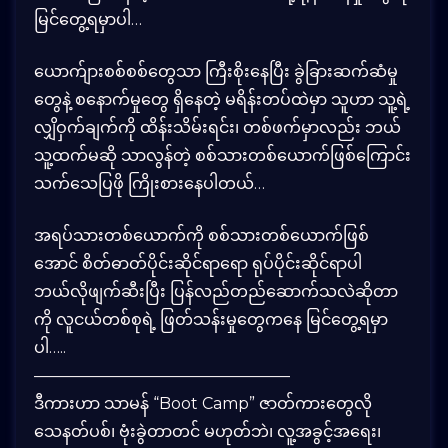
မြင်တွေ့ရမှာပါ…
ယောက်ျားစစ်စစ်တွေသာ ကြီးစိုးနေပြီး ခွဲခြားဆက်ဆံမှု
တွေနဲ့ စနောက်မှုတွေ ရှိနေတဲ့ မရိန်းတပ်ထဲမှာ သူဟာ သူ့ရဲ့
လျှိဝှက်ချက်ကို ထိန်းသိမ်းရင်း၊ တစ်ဖက်မှာလည်း ဘယ်
သူ့ထက်မဆို သာလွန်တဲ့ စစ်သားတစ်ယောက်ဖြစ်ကြောင်း
သက်သေပြဖို ကြိုးစားနေပါတယ်…
အရပ်သားတစ်ယောက်ကို စစ်သားတစ်ယောက်ဖြစ်
အောင် စိတ်ဓာတ်ပိုင်းဆိုင်ရာရော ရုပ်ပိုင်းဆိုင်ရာပါ
ဘယ်လိုဖျက်ဆီးပြီး ပြန်လည်တည်ဆောက်သလဲဆိုတာ
ကို လူငယ်တစ်စုရဲ့ ဖြတ်သန်းမှုတွေကနေ မြင်တွေ့ရမှာ
ပါ…..
————————————————
​ဒီကားဟာ သာမန် “Boot Camp” ဇာတ်ကားတွေလို
သေနတ်ပစ်၊ ဗုံးခွဲတာတင် မဟုတ်ဘဲ၊ လူ့အခွင့်အရေး၊