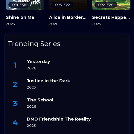
S01-E36
S03-E22
S02-E20
Shine on Me
Alice in Borderland
Secrets Happened on the Litchi Island
2025
2020
2025
View Details
View Details
View Details
Trending Series
Yesterday
2026
Justice in the Dark
2023
The School
2026
DMD Friendship The Reality
2023