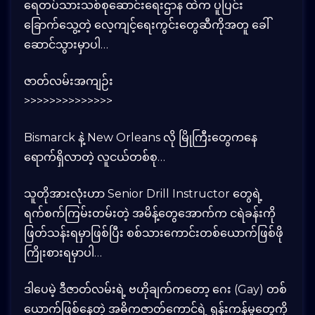
ရေတပ်သားသစ်စုဆောင်းရေးဌာန ထဲက ပူပြင်း
ခြောက်သွေ့တဲ့ လေ့ကျင့်ရေးကွင်းတွေဆီကိုအတူ ခေါ်
ဆောင်သွားမှာပါ…
​ဇာတ်လမ်းအကျဉ်း
>>>>>>>>>>>>>>
Bismarck နဲ့ New Orleans လို မြိုကြီးတွေကနေ
ရောက်ရှိလာတဲ့ လူငယ်တစ်စု…
သူတိုအားလုံးဟာ Senior Drill Instructor တွေရဲ့
ရက်စက်ကြမ်းတမ်းတဲ့ အမိန့်တွေအောက်က ငရဲခန်းကို
ဖြတ်သန်းရမှာဖြစ်ပြီး စစ်သားကောင်းတစ်ယောက်ဖြစ်ဖို
ကြိုးစားရမှာပါ…
ဒါပေမဲ့ ဒီဇာတ်လမ်းရဲ့ ဗဟိုချက်ကတော့ ဂေး (Gay) တစ်
ယောက်ဖြစ်နေတဲ့ အဓိကဇာတ်ကောင်ရဲ့ ရုန်းကန်မှုတွေကို