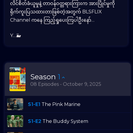
လိင်စိတ်ခံယူမှုနဲ့ တာဝန်ဝတ္တရားကြားက အားပြိုင်မှုကို
ရိုက်ကူးပြသထားတာဖြစ်တဲ့အတွက် BLSFLIX
Channel ကနေ ကြည့်ရှုပေးကြပါဦးနော်…
Y…🐳
Season
1
08 Episodes - October 9, 2025
S1-E1
The Pink Marine
S1-E2
The Buddy System