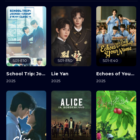
S01-E10
S01-E50
S01-E40
School Trip: Joined A Group I’m Not Close To
Lie Yan
Echoes of Your Name
2025
2025
2025
View Details
View Details
View Details