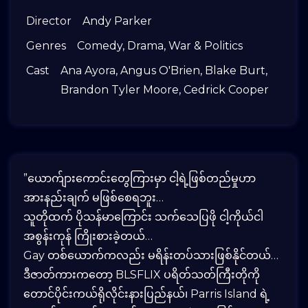
Director
Andy Parker
Genres
Comedy
,
Drama
,
War & Politics
Cast
Ana Ayora
,
Angus O'Brien
,
Blake Burt
,
Brandon Tyler Moore
,
Cedrick Cooper
​”ယောက်ျားကောင်းတွေကြားမှာ ငါ့ရဲ့ဖြစ်တည်မှုဟာ
အားနည်းချက် မဖြစ်စေရဘူး…
သူတိုထက် ပိုသန်မာကြောင်း သက်သေပြဖို ငါ့ကိုယ်ငါ
အစွန်းကုန် ကြိုးစားခဲ့တယ်…
Gay တစ်ယောက်ကလည်း မရိန်းတပ်သားဖြစ်နိုင်တယ်…
​ဒီဇာတ်ကားကတော့ BLSFLIX ပရိတ်သတ်ကြီးတိုကို
တောင်ပိုင်းကယ်ရိုလိုင်းနားပြည်နယ်၊ Parris Island ရဲ့