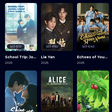
S01-E10
S01-E50
S01-E40
School Trip: Joined A Group I’m Not Close To
Lie Yan
Echoes of Your Name
2025
2025
2025
View Details
View Details
View Details