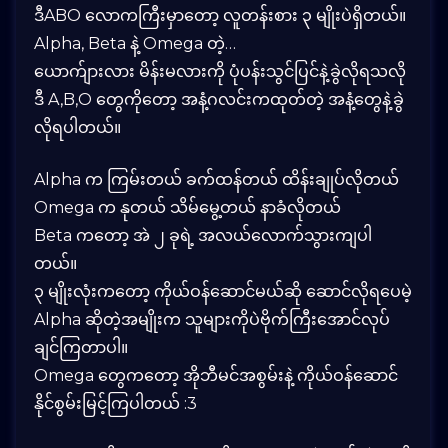
ဒီABO လောကကြီးမှာတော့ လူတန်းစား ၃ မျိုးပဲရှိတယ်။
Alpha, Beta နဲ့ Omega တဲ့…
ယောက်ျားလား မိန်းမလားကို ပုံပန်းသွင်ပြင်နဲ့ခွဲလိုရသလို
ဒီ A,B,O တွေကိုတော့ အနံ့ဂလင်းကထုတ်တဲ့ အနံ့တွေနဲ့ခွဲ
လိုရပါတယ်။
Alpha က ကြမ်းတယ် ခက်ထန်တယ် ထိန်းချုပ်လိုတယ်
Omega က နုတယ် သိမ်မွေ့တယ် နာခံလိုတယ်
Beta ကတော့ အဲ ၂ ခုရဲ့ အလယ်လောက်သွားကျပါ
တယ်။
၃ မျိုးလုံးကတော့ ကိုယ်ဝန်ဆောင်မယ်ဆို ဆောင်လိုရပေမဲ့
Alpha ဆိုတဲ့အမျိုးက သူများကိုပဲဗိုက်ကြီးအောင်လုပ်
ချင်ကြတာပါ။
Omega တွေကတော့ အိုဘီမင်အစွမ်းနဲ့ ကိုယ်ဝန်ဆောင်
နိုင်စွမ်းမြင့်ကြပါတယ် :3