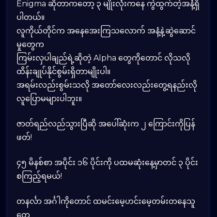
Enigma ဆိုတာကတော့ ၃ မျိုးလုံးကနေ ကွဲထွက်တဲ့အနံ့ရှိ
ပါတယ်။
လူကိုယ်တိုင်က အနေအေးကြသလောက် အနံ့နဲ့ဆွဲဆောင်
မှုတွေက
ကြမ်းလှပါချည်ရဲ့ဆိုတဲ့ Alpha တွေကိုတောင် လိုသလို
ထိန်းချုပ်နိုင်စွမ်းရှိတာမျိုးပါ။
အရမ်းလည်းစွမ်းသလို အတော်လေးလည်းတွေ့ရနည်းလို
လူပြောမများပါဘူး။
ဇာတ်ရည်လည်သွားပြီဆို အပေါ်ဆုံးက ၂ ကြောင်းကိုပြန်
ဖတ်!
၄၅ မိနစ်စာ အပိုင်း ၁၆ ပိုင်းကို ပထမဆုံးနေ့မှာတင် ၃ ပိုင်း
စကြည့်ရမယ်!
တနင်္လာ အင်္ဂါကိုတောင် ထမင်းမေ့ဟင်းမေ့တမ်းတနေသူ
တွေ