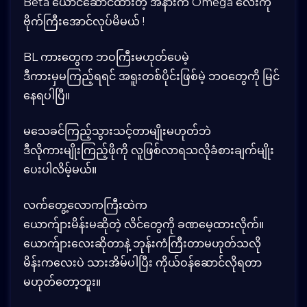
Beta ယောင်ဆောင်ထားတဲ့ အနားက Omega လေးကို
ဗိုက်ကြီးအောင်လုပ်မိမယ် !
BL ကားတွေက ဘဝကြီးမဟုတ်ပေမဲ့
ဒီကားမှမကြည့်ရရင် အရူးတစ်ပိုင်းဖြစ်မဲ့ ဘဝတွေကို မြင်
နေရပါပြီ။
မသေခင်ကြည့်သွားသင့်တာမျိုးမဟုတ်ဘဲ
ဒီလိုကားမျိုးကြည့်ဖိုကို လူဖြစ်လာရသလိုခံစားချက်မျိုး
ပေးပါလိမ့်မယ်။
လက်တွေ့လောကကြီးထဲက
ယောက်ျားမိန်းမဆိုတဲ့ လိင်တွေကို ခဏမေ့ထားလိုက်။
ယောက်ျားလေးဆိုတာနဲ့ ဘုန်းကံကြီးတာမဟုတ်သလို
မိန်းကလေးပဲ သားအိမ်ပါပြီး ကိုယ်ဝန်ဆောင်လိုရတာ
မဟုတ်တော့ဘူး။