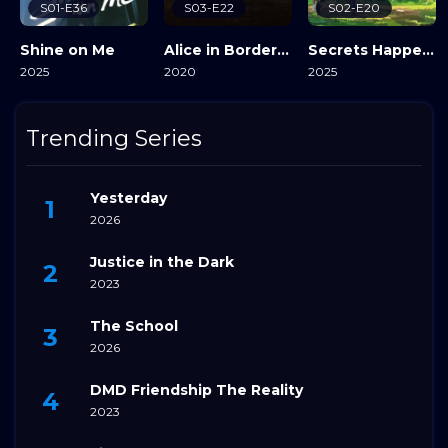
S01-E36
S03-E22
S02-E20
Shine on Me
Alice in Borderland
Secrets Happened on the Litchi Island
2025
2020
2025
View Details
View Details
View Details
Trending Series
Yesterday
2026
Justice in the Dark
2023
The School
2026
DMD Friendship The Reality
2023