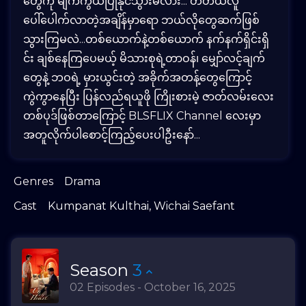
တွေကို မျက်ကွယ်ပြုနိုင်သွားမလား... တတိယလူ
ပေါ်ပေါက်လာတဲ့အချိန်မှာရော ဘယ်လိုတွေဆက်ဖြစ်
သွားကြမလဲ...တစ်ယောက်နဲ့တစ်ယောက် နက်နက်ရှိင်းရှိ
င်း ချစ်နေကြပေမယ့် မိသားစုရဲ့တာဝန်၊ မျှော်လင့်ချက်
တွေနဲ့ ဘဝရဲ့ မှားယွင်းတဲ့ အခိုက်အတန့်တွေကြောင့်
ကွဲကွာနေပြီး ပြန်လည်ရယူဖို ကြိုးစားမဲ့ ဇာတ်လမ်းလေး
တစ်ပုဒ်ဖြစ်တာကြောင့် BLSFLIX Channel လေးမှာ
အတူလိုက်ပါစောင့်ကြည့်ပေးပါဦးနော်...
Genres
Drama
Cast
Kumpanat Kulthai
,
Wichai Saefant
Season
3
02 Episodes - October 16, 2025