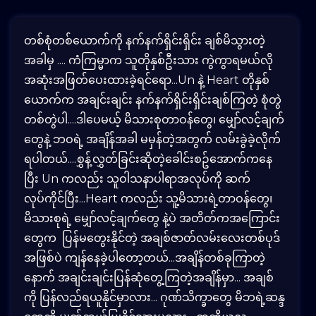
တစ်စုံတစ်ယောက်ကို နက်နက်ရှိင်းရှိင်း ချစ်မိသွားတဲ့
အခါမှ .... ကံကြမ္မာက သူတိုနှစ်ဦးသား ကွဲကွာရမယ်လို
အဆုံးအဖြတ်ပေးထားခဲ့ရင်ရော...Un နဲ့ Heart တိုနှစ်
ယောက်က အချင်းချင်း နက်နက်ရှိင်းရှိင်းချစ်ကြတဲ့ စုံတွဲ
တစ်တွဲပါ....ဒါပေမယ့် မိသားစုတာဝန်တွေ၊ မျှော်လင့်ချက်
တွေနဲ့ ဘဝရဲ့ အချိန်အခါ မမှန်တဲ့အတွက် လမ်းခွဲခဲ့လိုက်
ရပါတယ်....စွှန့်လွှတ်ခြင်းဆိုတဲ့ခေါင်းစဥ်အောက်ကနေ
ပြီး Un ကလည်း သူဝါသနာပါရာအလုပ်ကို ဆက်
လုပ်ကိုင်ပြီး...Heart ကလည်း သူ့မိသားရဲ့တာဝန်တွေ၊
မိသားစုရဲ့ မျှော်လင့်ချက်တွေ နဲ့ပဲ အတိတ်ကအကြောင်း
တွေက ပြန်မတွေးနိုင်တဲ့ အချစ်ဇာတ်လမ်းလေးတစ်ပုဒ်
အဖြစ်ပဲ ကျန်နေခဲ့ပါတော့တယ်...အချိန်တစ်ခုကြာတဲ့
နောက် အချင်းချင်းပြန်ဆုံတွေ့ကြတဲ့အချိန်မှာ... အချစ်
ကို ပြန်လည်ရယူနိုင်မှာလား... ဂုဏ်သိက္ခာတွေ မိဘရဲ့ဆန္ဒ